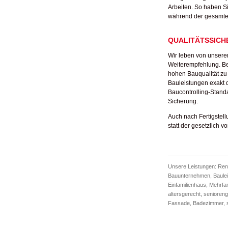
Arbeiten. So haben Si
während der gesamt
QUALITÄTSSICH
Wir leben von unsere
Weiterempfehlung. Bei
hohen Bauqualität zu 
Bauleistungen exakt
Baucontrolling-Standa
Sicherung.
Auch nach Fertigstel
statt der gesetzlich 
Unsere Leistungen:
Ren
Bauunternehmen
,
Baule
Einfamilienhaus
,
Mehrfa
altersgerecht
,
senioreng
Fassade
,
Badezimmer
,